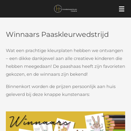
Ga
direct
naar
de
Winnaars Paaskleurwedstrijd
hoofdinhoud
Wat een prachtige kleurplaten hebben we ontvangen
– een dikke dankjewel aan alle creatieve kinderen die
hebben meegedaan! De paashaas heeft zijn favorieten
gekozen, en de winnaars zijn bekend!
Binnenkort worden de prijzen persoonlijk aan huis
geleverd bij deze knappe kunstenaars: