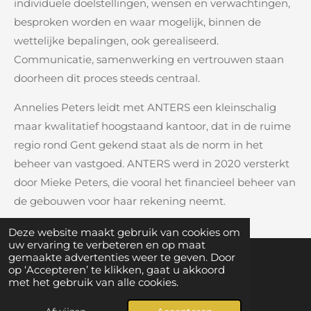
individuele doelstellingen, wensen en verwachtingen,
besproken worden en waar mogelijk, binnen de
wettelijke bepalingen, ook gerealiseerd.
Communicatie, samenwerking en vertrouwen staan
doorheen dit proces steeds centraal.
Annelies Peters leidt met ANTERS een kleinschalig
maar kwalitatief hoogstaand kantoor, dat in de ruime
regio rond Gent gekend staat als de norm in het
beheer van vastgoed. ANTERS werd in 2020 versterkt
door Mieke Peters, die vooral het financieel beheer van
de gebouwen voor haar rekening neemt.
Deze website maakt gebruik van cookies om
uw ervaring te verbeteren en op maat
gemaakte advertenties weer te geven. Door
op ‘Accepteren’ te klikken, gaat u akkoord
Lid worden? Vul
hier
je gegevens in.
met het gebruik van alle cookies.
Volg het Handelscentrum Gavere nu ook op