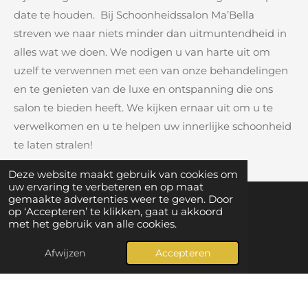
date te houden. Bij Schoonheidssalon Ma’Bella
streven we naar niets minder dan uitmuntendheid in
alles wat we doen. We nodigen u van harte uit om
uzelf te verwennen met een van onze behandelingen
en te genieten van de luxe en ontspanning die ons
salon te bieden heeft. We kijken ernaar uit om u te
verwelkomen en u te helpen uw innerlijke schoonheid
te laten stralen!
Deze website maakt gebruik van cookies om
uw ervaring te verbeteren en op maat
gemaakte advertenties weer te geven. Door
op ‘Accepteren’ te klikken, gaat u akkoord
Lid worden? Vul
hier
je gegevens in.
met het gebruik van alle cookies.
Volg het Handelscentrum Gavere nu ook op
Afwijzen
Accepteren
F
I