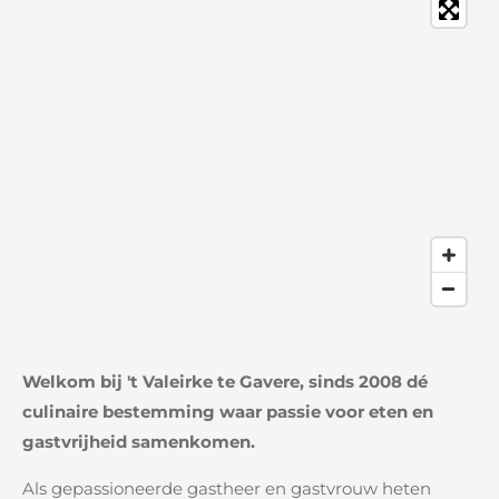
o
r
k
a
m
Welkom bij 't Valeirke te Gavere, sinds 2008 dé
culinaire bestemming waar passie voor eten en
gastvrijheid samenkomen.
Als gepassioneerde gastheer en gastvrouw heten