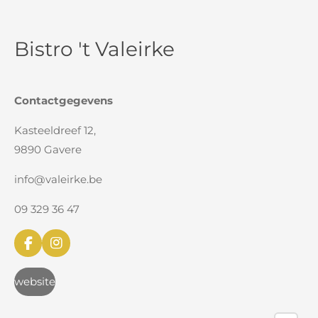
Bistro 't Valeirke
Contactgegevens
Kasteeldreef 12,
9890 Gavere
info@valeirke.be
09 329 36 47
F
I
a
n
c
s
website
e
t
b
a
o
g