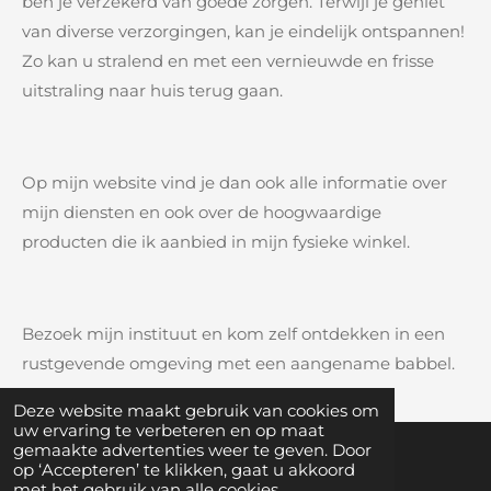
ben je verzekerd van goede zorgen. Terwijl je geniet
van diverse verzorgingen, kan je eindelijk ontspannen!
Zo kan u stralend en met een vernieuwde en frisse
uitstraling naar huis terug gaan.
Op mijn website vind je dan ook alle informatie over
mijn diensten en ook over de hoogwaardige
producten die ik aanbied in mijn fysieke winkel.
Bezoek mijn instituut en kom zelf ontdekken in een
rustgevende omgeving met een aangename babbel.
Deze website maakt gebruik van cookies om
uw ervaring te verbeteren en op maat
gemaakte advertenties weer te geven. Door
op ‘Accepteren’ te klikken, gaat u akkoord
Lid worden? Vul
hier
je gegevens in.
met het gebruik van alle cookies.