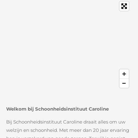
o
g
o
r
k
a
m
Welkom bij Schoonheidsinstituut Caroline
Bij Schoonheidsinstituut Caroline draait alles om uw
welzijn en schoonheid. Met meer dan 20 jaar ervaring