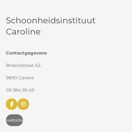
Schoonheidsinstituut
Caroline
Contactgegevens
Broeckstraat 42,
9890 Gavere
09 384 99 49
F
I
a
n
c
s
website
e
t
b
a