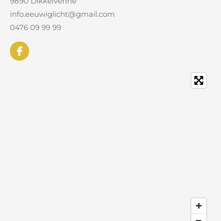
9890 Dikkelvenne
info.eeuwiglicht@gmail.com
0476 09 99 99
F
a
c
e
b
o
o
k