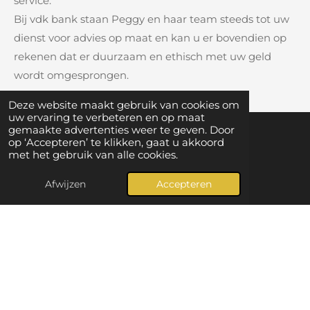
service.
Bij vdk bank staan Peggy en haar team steeds tot uw
dienst voor advies op maat en kan u er bovendien op
rekenen dat er duurzaam en ethisch met uw geld
wordt omgesprongen.
Deze website maakt gebruik van cookies om
uw ervaring te verbeteren en op maat
gemaakte advertenties weer te geven. Door
op ‘Accepteren’ te klikken, gaat u akkoord
Lid worden? Vul
hier
je gegevens in.
met het gebruik van alle cookies.
Volg het Handelscentrum Gavere nu ook op
Afwijzen
Accepteren
F
I
a
n
c
s
e
t
b
a
Delen
Deel
o
g
© 2026 Handelscentrum Gavere
o
r